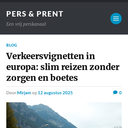
PERS & PRENT
Een vrij perskanaal
BLOG
Verkeersvignetten in
europa: slim reizen zonder
zorgen en boetes
door
Mirjam
op
12 augustus 2025
0