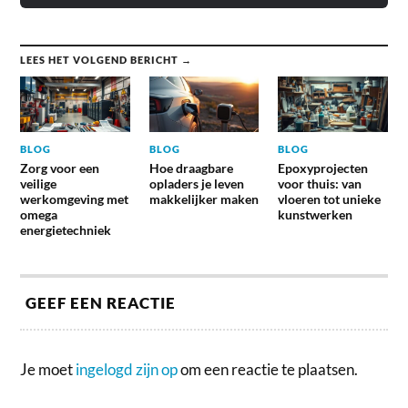
LEES HET VOLGEND BERICHT →
BLOG
BLOG
BLOG
Zorg voor een
Hoe draagbare
Epoxyprojecten
veilige
opladers je leven
voor thuis: van
werkomgeving met
makkelijker maken
vloeren tot unieke
omega
kunstwerken
energietechniek
GEEF EEN REACTIE
Je moet
ingelogd zijn op
om een reactie te plaatsen.