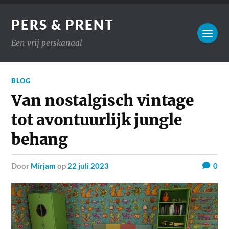
PERS & PRENT
Een vrij perskanaal
BLOG
Van nostalgisch vintage
tot avontuurlijk jungle
behang
door
Mirjam
op
22 juli 2023
0