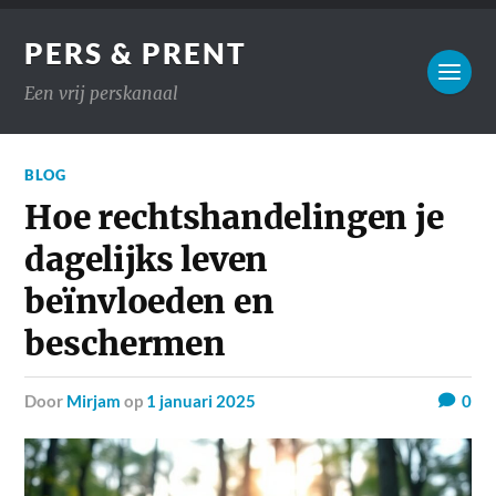
PERS & PRENT
Een vrij perskanaal
BLOG
Hoe rechtshandelingen je
dagelijks leven
beïnvloeden en
beschermen
door
Mirjam
op
1 januari 2025
0