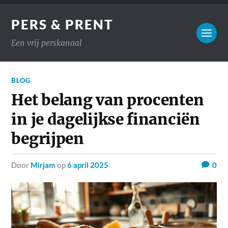
PERS & PRENT
Een vrij perskanaal
BLOG
Het belang van procenten
in je dagelijkse financiën
begrijpen
door
Mirjam
op
6 april 2025
0