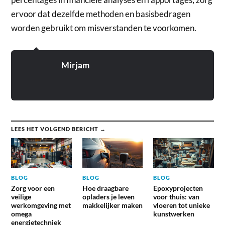
ervoor dat dezelfde methoden en basisbedragen
worden gebruikt om misverstanden te voorkomen.
Mirjam
LEES HET VOLGEND BERICHT →
BLOG
BLOG
BLOG
Zorg voor een
Hoe draagbare
Epoxyprojecten
veilige
opladers je leven
voor thuis: van
werkomgeving met
makkelijker maken
vloeren tot unieke
omega
kunstwerken
energietechniek